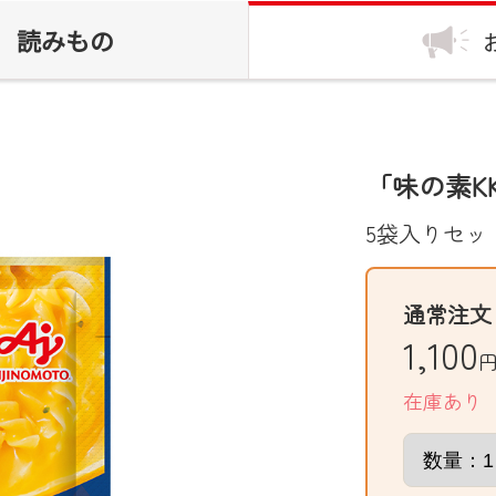
読みもの
「味の素K
5袋入りセッ
通常注文
1,100
円
在庫あり