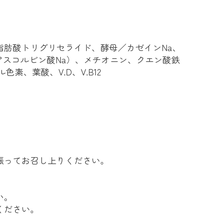
肪酸トリグリセライド、酵母／カゼインNa、
ソアスコルビン酸Na）、メチオニン、クエン酸鉄
色素、葉酸、V.D、V.B12
振ってお召し上りください。
い。
ください。