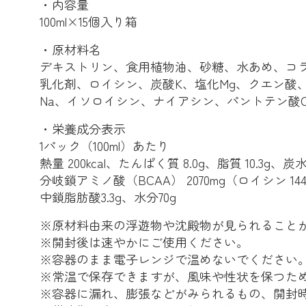
・内容量
100ml×15個入り箱
・原材料名
デキストリン、食用植物油、砂糖、水あめ、コ
乳化剤、ロイシン、炭酸K、塩化Mg、クエン酸、
Na、イソロイシン、ナイアシン、パントテン酸Ca、V.
・栄養成分表示
1パック（100ml）あたり
熱量 200kcal、たんぱく質 8.0g、脂質 10.3g、炭
分岐鎖アミノ酸（BCAA） 2070mg（ロイシン 144
中鎖脂肪酸3.3g、水分70g
※原材料由来の浮遊物や沈殿物が見られること
※開封後は速やかにご使用ください。
※容器のまま電子レンジで温めないでください
※常温で保存できますが、風味や性状を保つた
※容器に漏れ、膨張などがみられるもの、開封