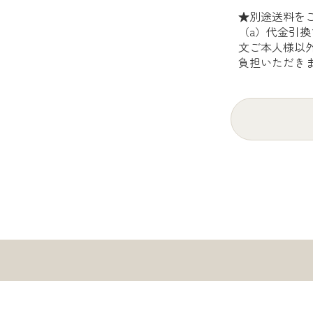
★別途送料を
（a）代金引換
文ご本人様以外
負担いただき