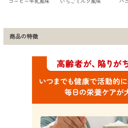
コーヒー牛乳風味
いちごミルク風味
バ
商品の特徴