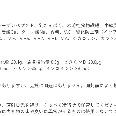
ラーゲンペプチド、乳たんぱく、水溶性食物繊維、中鎖脂
炭酸Ca、クエン酸Na、香料、V.C、酸化防止剤（イ
E、V.B6、V.B2、V.B1、V.A、β-カロテン、カラメル
水化物 20.4g、食塩相当量 0.3g、ビタミンＤ 20.0μg
0mg、バリン 360mg、イソロイシン 270mg）
がありますが、品質に問題はありません。開封前によく
。
め、直射日光を避け、なるべく冷暗所で保管してくださ
時に内容物の味や臭いに異常があるものは使用しないで