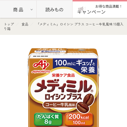
お得な商品満載！
商 品
読みもの
キャンペーン
トップ
食品
「メディミル」ロイシン プラス コーヒー牛乳風味 15個入
り箱