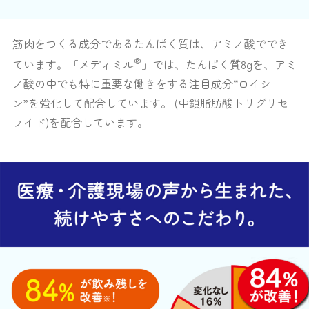
筋肉をつくる成分であるたんぱく質は、アミノ酸ででき
®
ています。「メディミル
」では、たんぱく質8gを、アミ
ノ酸の中でも特に重要な働きをする注目成分“ロイシ
ン”を強化して配合しています。 (中鎖脂肪酸トリグリセ
ライド)を配合しています。